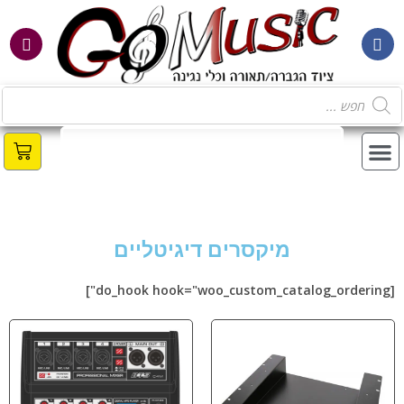
מ
מיקסרים דיגיטליים
[do_hook hook="woo_custom_catalog_ordering"]