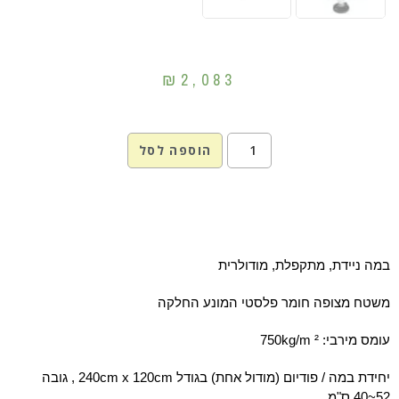
₪
2,083
הוספה לסל
במה ניידת, מתקפלת, מודולרית
משטח מצופה חומר פלסטי המונע החלקה
עומס מירבי: 750kg/m ²
יחידת במה / פודיום (מודול אחת) בגודל 240cm x 120cm , גובה
52~40 ס"מ