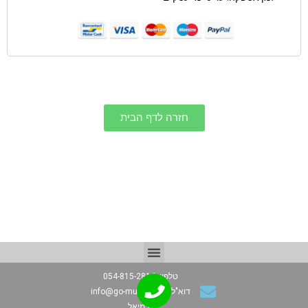
חזרה לדף הבית
טלפון: 054-815-2814
דוא"ל: info@go-music.co.il
כרמיאל