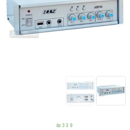
₪
339