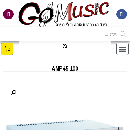
מ
ב
100 AMP45