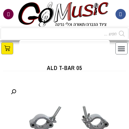
מ
ALD T-BAR 05