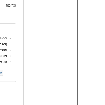
וכדומה
ב-go music המשלוחים חינם מעל 250 ש"ח
(לא ת
אחריות: 12 
מספר 
זמן אספקה