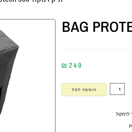
BAG PROT
₪
249
הוספה לסל
ד לרמקול
P