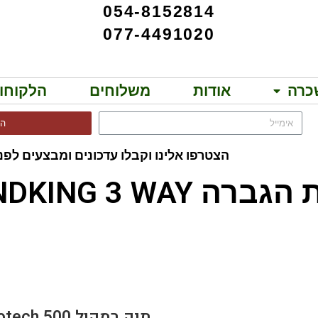
054-8152814
077-4491020
כרה
אודות
משלוחים
הלקוחו
הר
הצטרפו אלינו וקבלו עדכונים ומבצעים לפני
יות מבית APEXTONE!!
 הגברה SOUNDKING 3 WAY!!
BAG PROTECH 500
תיק רמקול Protech 500