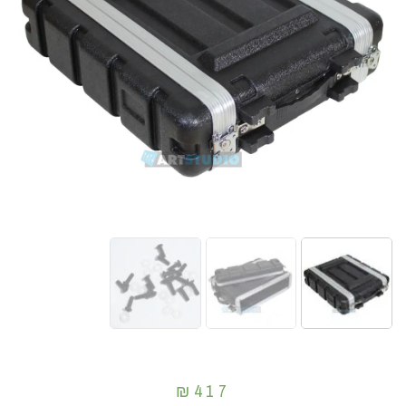
₪
417