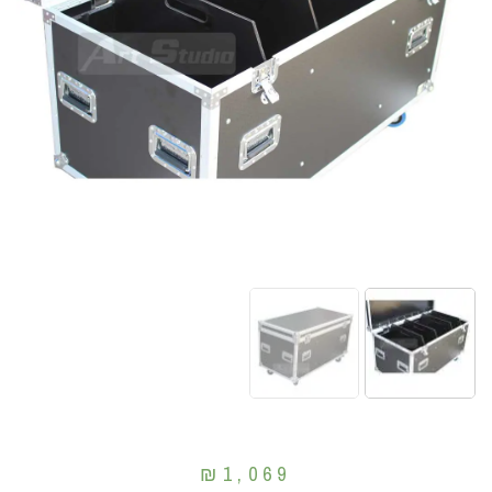
₪
1,069