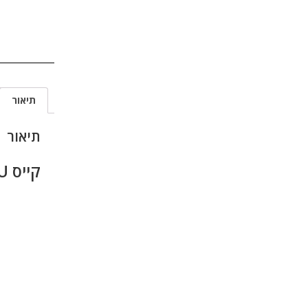
תיאור
תיאור
קייס 8U