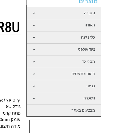
מוצרים
הגברה
R8U
תאורה
כלי נגינה
ציוד אולפני
מסכי לד
במות וטראסים
כריזה
השכרה
קייס עץ / א
גודל 8U
מבצעים באתר
פתח קדמי ו
עומק 520mm
מידה חיצוני: 72*53*41 