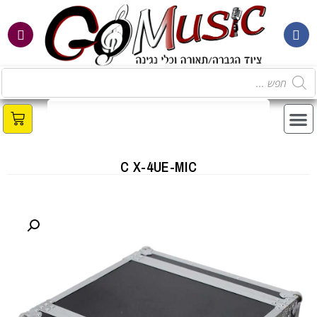
מ
C X-4UE-MIC