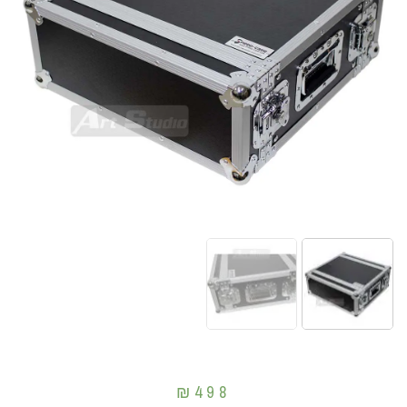
₪
498