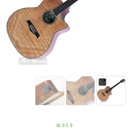
₪
959