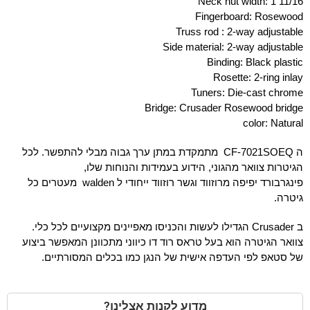
"
Neck nut width: 1 11/16
Fingerboard: Rosewood
Truss rod : 2-way adjustable
Side material: 2-way adjustable
Binding: Black plastic
Rosette: 2-ring inlay
Tuners: Die-cast chrome
Bridge: Crusader Rosewood bridge
color: Natural
ה CF-7021SOEQ מתמקדת במתן ערך גבוה מבלי להתפשר. לכל
הגיטרות צוואר מהגוני, הידוע בעמידות והנוחות שלו,
פינגרבורד יפיפה מרוזווד וגשר רוזווד ייחודי ל
walden
מעטרים כל
גיטרה.
ב
Crusader
הגדילו לעשות והכניסו מאפיינים מקצועיים לכל כלי.
צוואר הגיטרה הוא בעל טראס רוד דו כיווני מתכוונן המאפשר ביצוע
של סטאפ לפי העדפה אישית של הנגן כמו בכלים המסורתיים.
מדוע לקנות אצלינו?