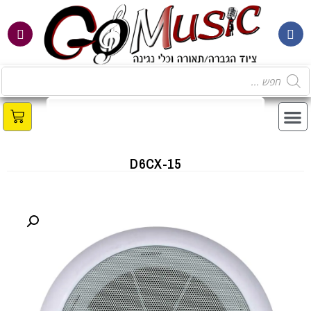
מ
D6CX-15