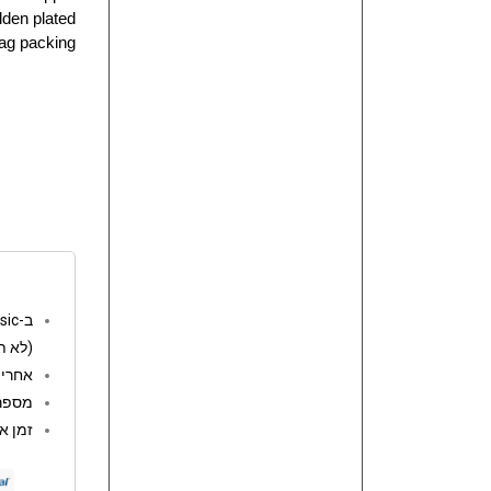
den plated
bag packing
ב-go music המשלוחים חינם מעל 250 ש"ח
(לא ת
אחריות: 12 
מספר 
זמן אספקה