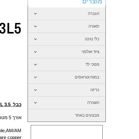
מוצרים
הגברה
3L5
תאורה
כלי נגינה
ציוד אולפני
מסכי לד
במות וטראסים
כריזה
השכרה
כבל 3.5 PL 3.5-PL
מבצעים באתר
אורך 5 מטר
ble,AM/AM,
are copper