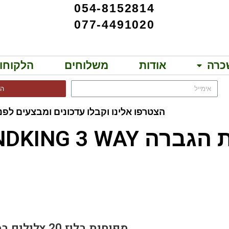
054-8152814
077-4491020
כרה
אודות
משלוחים
הלקוחו
הר
הצטרפו אלינו וקבלו עדכונים ומבצעים לפני
SOUNDKING 3 WAY!!
HARMONICA 10-F
מפוחית בלוז 20 צלילים בסולם F