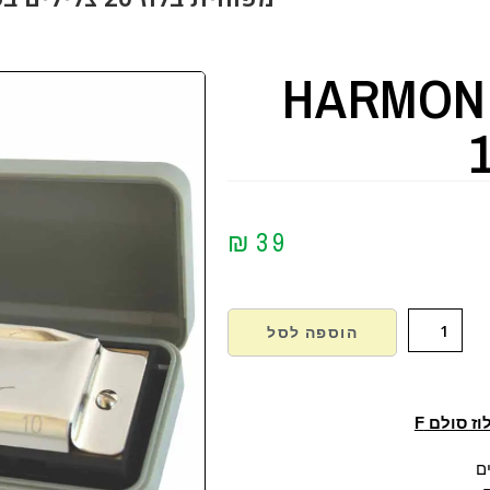
HARMON
₪
39
הוספה לסל
ז סולם F