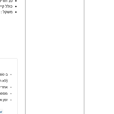
10 חורים
כולל קי
משקל : 150 גרם
ב-go music המשלוחים חינם מעל 250 ש"ח
(לא ת
אחריות: 12 
מספר 
זמן אספקה