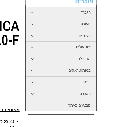
מוצרים
הגברה
ICA
תאורה
10-F
כלי נגינה
ציוד אולפני
מסכי לד
במות וטראסים
כריזה
השכרה
מבצעים באתר
מפוחית בלו
20 צלילים