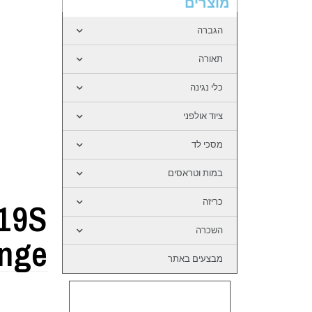
מוצרים
הגברה
תאורה
כלי נגינה
ציוד אולפני
מסכי לד
במות וטראסים
19S
כריזה
השכרה
nge
מבצעים באתר