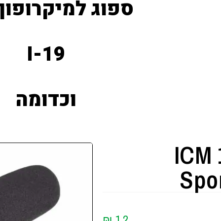
ספוג למיקרופון Gun
I-19
וכדומה
ICM 
Spo
₪
12