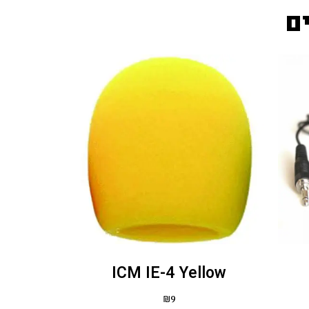
ם
ICM IE-4 Yellow
₪
9