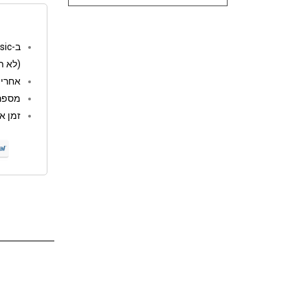
ב-go music המשלוחים חינם מעל 250 ש"ח
(לא ת
אחריות: 12 
מספר 
זמן אספקה