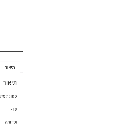
תיאור
תיאור
ספוג למיקרופ
I-19
וכדומה