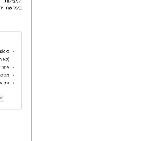
המצילות.
בעל שתי ידי
ב-go music המשלוחים חינם מעל 250 ש"ח
(לא ת
אחריות: 12 
מספר 
זמן אספקה