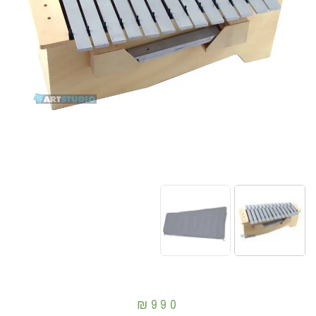
₪
990