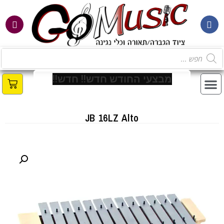
מ
ב
צ
ע
י
ה
ח
ו
ד
ש
ח
ד
ש
!
!
ח
ד
ש
!
!
JB 16LZ Alto