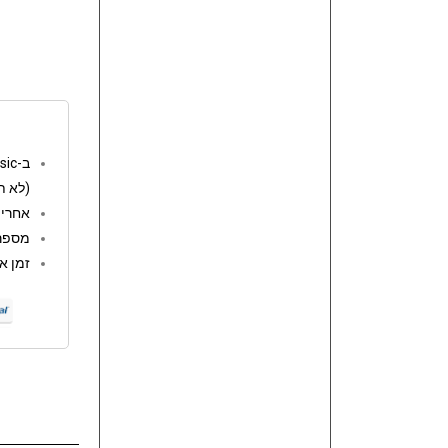
ב-go music המשלוחים חינם מעל 250 ש"ח
(לא ת
אחריות: 12 
מספר 
זמן אספקה