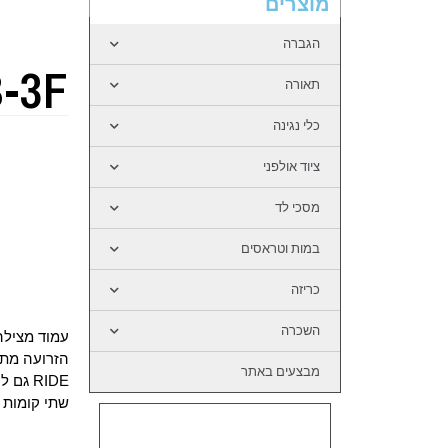
מוצרים
הגברה
-3F
תאורה
כלי נגינה
ציוד אולפני
מסכי לד
במות וטראסים
כריזה
השכרה
עמוד מצילה ע
הזרועה מתק
מבצעים באתר
RIDE גם ל CRASH
שתי קומות