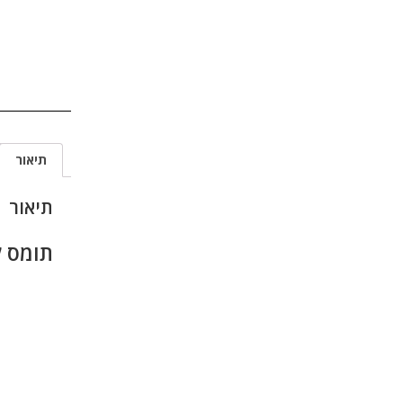
תיאור
תיאור
תומס לד 18*1W ע