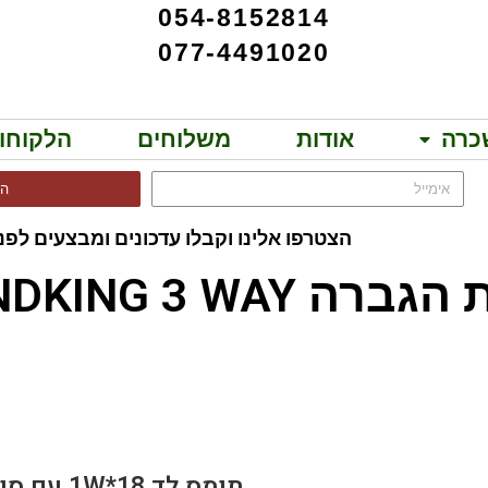
054-8152814
077-4491020
כרה
אודות
משלוחים
הלקוחו
הר
הצטרפו אלינו וקבלו עדכונים ומבצעים לפני
ת מבית APEXTONE!!
ברה SOUNDKING 3 WAY!!
L 18*1W BATTERY
תומס לד 18*1W עם סוללה