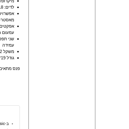
מיקרופו
לדים: 18 (6 אדום, 6 ירוק, 6 כחול)
אפשרויות
מאסטר-
אפקטים: 
עמעום רג
שני תפסנ
עמידה
משקל 2 ק"ג
גודל 19*14*19 ס"מ
פנס מתאים 
ב-go music המשלוחים חינם מעל 250 ש"ח