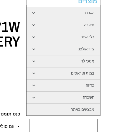
מוצרים
הגברה
*1W
תאורה
ERY
כלי נגינה
ציוד אולפני
מסכי לד
במות וטראסים
כריזה
השכרה
מבצעים באתר
פנס תומס 
עם סולל