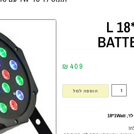
L 18
BATT
₪
409
הוספה לסל
לד,
18*1Watt
ה!