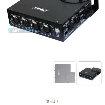
₪
417