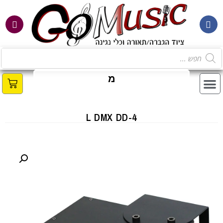
מ
ב
L DMX DD-4