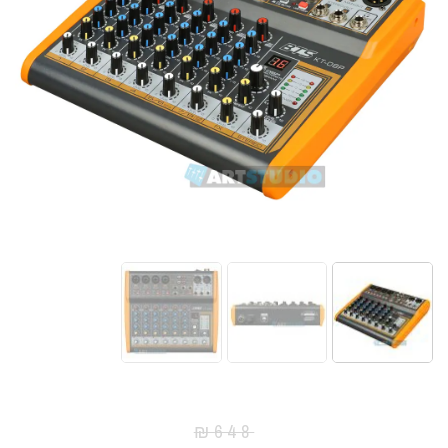
₪
648