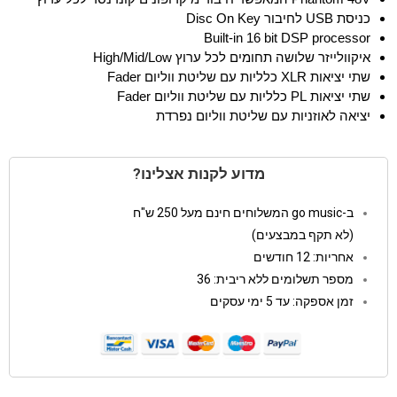
כניסת
USB
לחיבור
Disc On Key
Built-in 16 bit DSP processor
איקוולייזר שלושה תחומים לכל ערוץ
High/Mid/Low
שתי יציאות
XLR
כלליות עם שליטת ווליום
Fader
שתי יציאות
PL
כלליות עם שליטת ווליום
Fader
יציאה לאוזניות עם שליטת ווליום נפרדת
מדוע לקנות אצלינו?
ב-go music המשלוחים חינם מעל 250 ש"ח
(לא תקף במבצעים)
אחריות: 12 חודשים
מספר תשלומים ללא ריבית: 36
זמן אספקה: עד 5 ימי עסקים