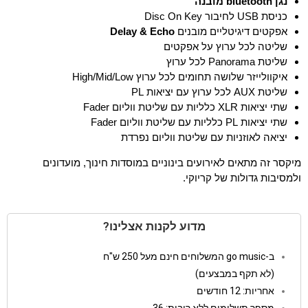
נגן bluetooth מובנה
כניסת
USB
לחיבור
Disc On Key
אפקטים דיגיטליים מובנים
Delay & Echo
שליטה לכל ערוץ על אפקטים
שליטת
Panorama
לכל ערוץ
איקוולייזר שלושה תחומים לכל ערוץ
High/Mid/Low
שליטת
AUX
לכל ערוץ עם יציאות
PL
שתי יציאות
XLR
כלליות עם שליטת ווליום
Fader
שתי יציאות
PL
כלליות עם שליטת ווליום
Fader
יציאה לאוזניות עם שליטת ווליום נפרדת
מיקסר זה מתאים לאירועים בינוניים במוסדות חינוך, מועדונים
ולמסיבות גדולות של קריוקי.
מדוע לקנות אצלינו?
ב-go music המשלוחים חינם מעל 250 ש"ח
(לא תקף במבצעים)
אחריות: 12 חודשים
מספר תשלומים ללא ריבית: 36