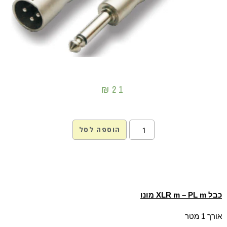
₪
21
הוספה לסל
כבל XLR m – PL m מונו
אורך 1 מטר