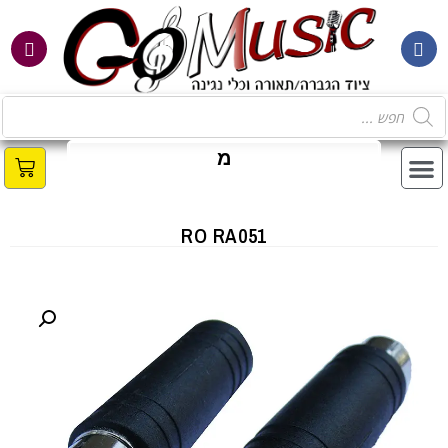
מ
ב
RO RA051