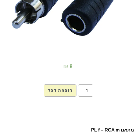
₪
8
הוספה לסל
מתאם PL f – RCA m