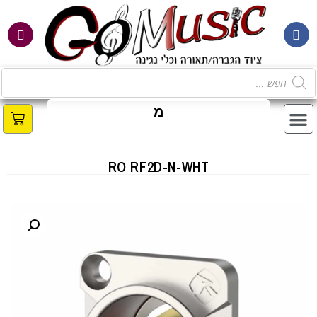
מ
ב
RO RF2D-N-WHT