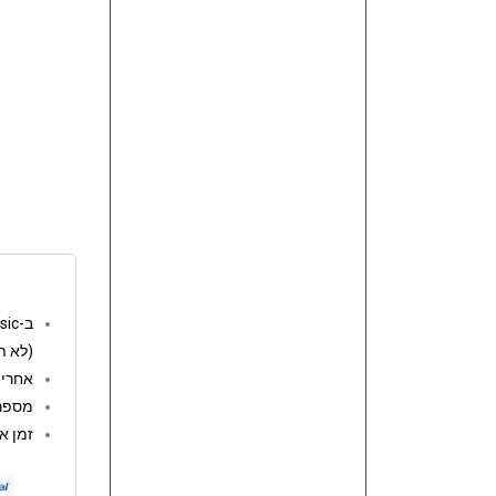
ב-go music המשלוחים חינם מעל 250 ש"ח
(לא ת
אחריות: 12 
מספר 
זמן אספקה