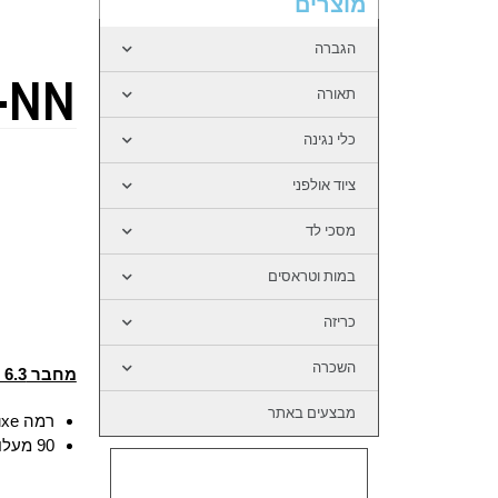
מוצרים
הגברה
-NN
תאורה
כלי נגינה
ציוד אולפני
מסכי לד
במות וטראסים
כריזה
השכרה
מחבר PL 6.3 סטראו
מבצעים באתר
רמה Deluxe
90 מעלות