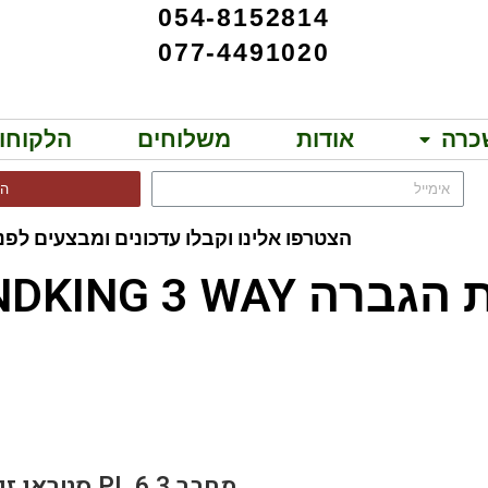
054-8152814
077-4491020
כרה
אודות
משלוחים
הלקוחו
הר
הצטרפו אלינו וקבלו עדכונים ומבצעים לפני
SOUNDKING 3 WAY!!
RO RJ3RP-NN
מחבר PL 6.3 סטראו זווית