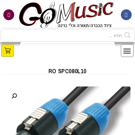
מ
RO SPC080L10