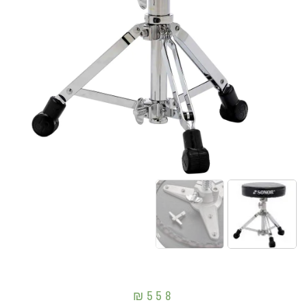
₪
558