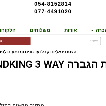
054-8152814
077-4491020
כרה
אודות
משלוחים
הלקוחו
הר
הצטרפו אלינו וקבלו עדכונים ומבצעים לפני
SOUNDKING 3 WAY!!
S HW DTH4000
מחזיק טם-טם כפול