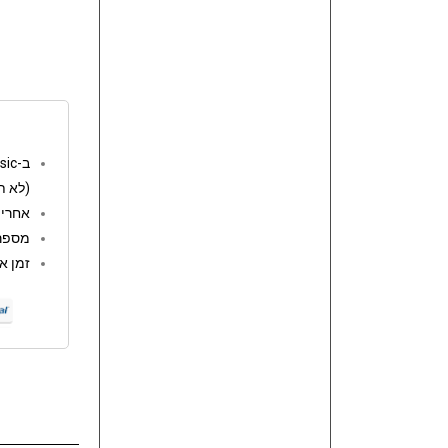
ב-go music המשלוחים חינם מעל 250 ש"ח
(לא ת
אחריות: 12 
מספר 
זמן אספקה