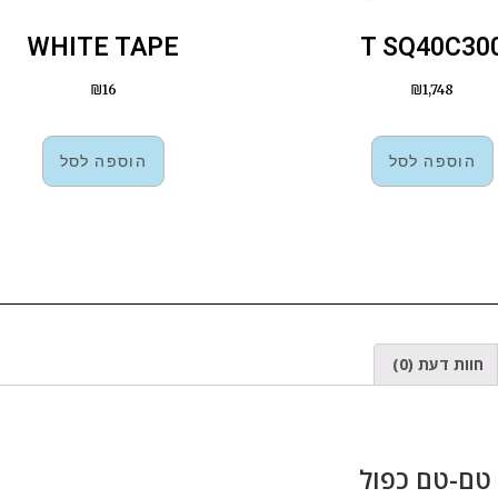
WHITE TAPE
T SQ40C30
₪
16
₪
1,748
הוספה לסל
הוספה לסל
חוות דעת (0)
טם-טם כפול