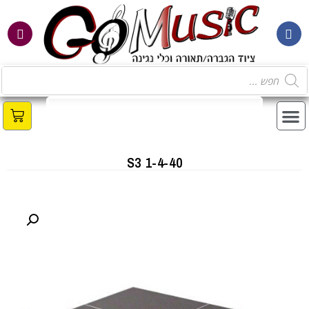
מ
S3 1-4-40