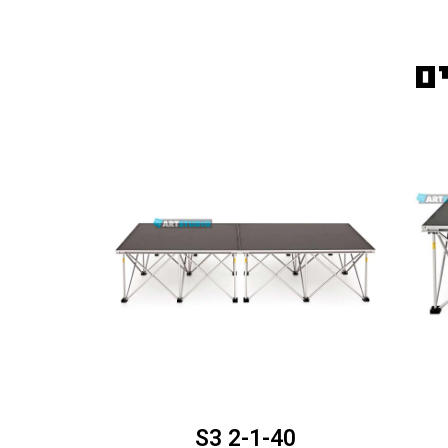
ם
S3 2-1-40