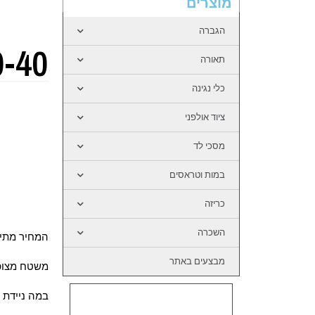
מוצרים
הגברה
0-40
תאורה
כלי נגינה
ציוד אולפני
מסכי לד
במות וטראסים
כריזה
השכרה
המחיר מתייחס
מבצעים באתר
משטח מצופ
במה ניידת 