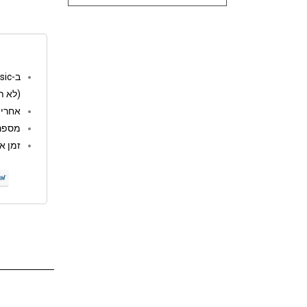
ב-go music המשלוחים חינם מעל 250 ש"ח
(לא ת
אחריות: 12 
מספר 
זמן אספקה