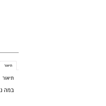
תיאור
תיאור
במה ניידת cm