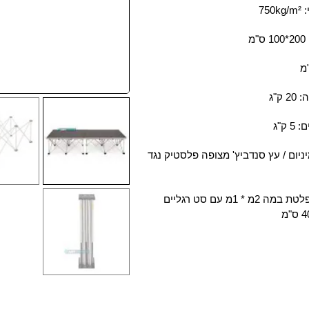
75
מ
ק"ג
 ק"ג
ניום / עץ סנדביץ' מצופה פלסטיק נגד
הסט כולל פלטת במה 2מ * 1מ עם סט רגליים