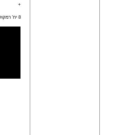
+
8 יח' רמקול Top אקטיבי G210A