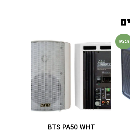
ם
מבצע!
BTS PA50 WHT