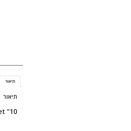
תיאור
תיאור
10" Line array Set