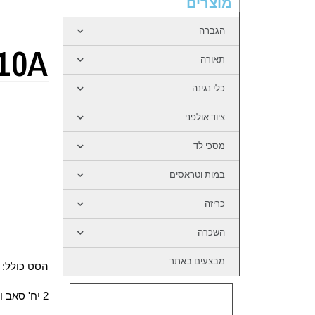
מוצרים
הגברה
10A
תאורה
כלי נגינה
ציוד אולפני
מסכי לד
במות וטראסים
כריזה
השכרה
מבצעים באתר
הסט כולל:
2 יח' סאב וופר 18" אקטיבי, דגם G210SA