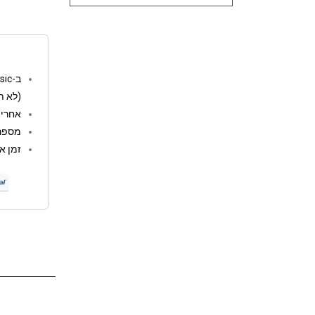
ב-go music המשלוחים חינם מעל 250 ש"ח
(לא ת
אחריות: 12 
מספר 
זמן אספקה