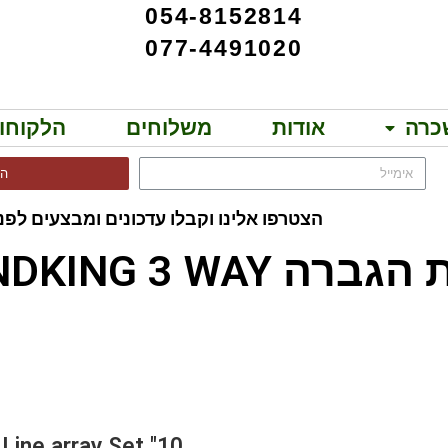
054-8152814
077-4491020
כרה
אודות
משלוחים
הלקוחו
הר
הצטרפו אלינו וקבלו עדכונים ומבצעים לפני
יות מבית APEXTONE!!
הגברה SOUNDKING 3 WAY!!
SET-210A
10" Line array Set