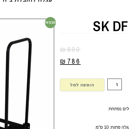
SK DF
מבצע!
₪
890
₪
786
הוספה לסל
פתוח: 10 ס"מ