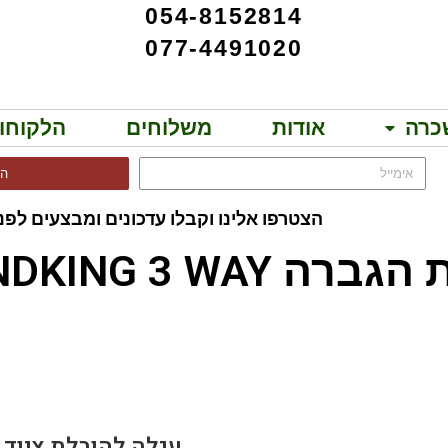
054-8152814
077-4491020
כרה
אודות
משלוחים
הלקוחו
הר
הצטרפו אלינו וקבלו עדכונים ומבצעים לפני
SOUNDKING 3 WAY!!
SK DF180
עגלה להובלת ציוד