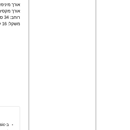
אורך מינימלי: 86
אורך מקסימלי: 34
רוחב: 34 ס"מ
משקל: 16 ק"ג
ב-go music המשלוחים חינם מעל 250 ש"ח