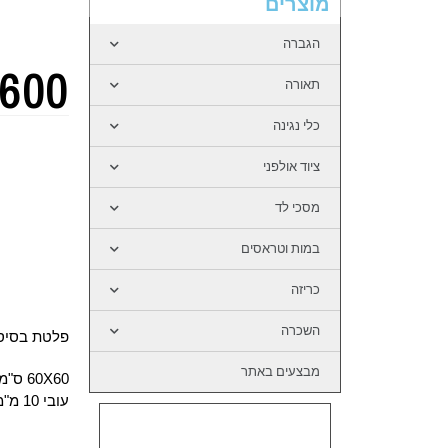
מוצרים
הגברה
600
תאורה
כלי נגינה
ציוד אולפני
מסכי לד
במות וטראסים
כריזה
השכרה
פלטת בסיס
מבצעים באתר
60X60 ס"מ
עובי 10 מ"מ