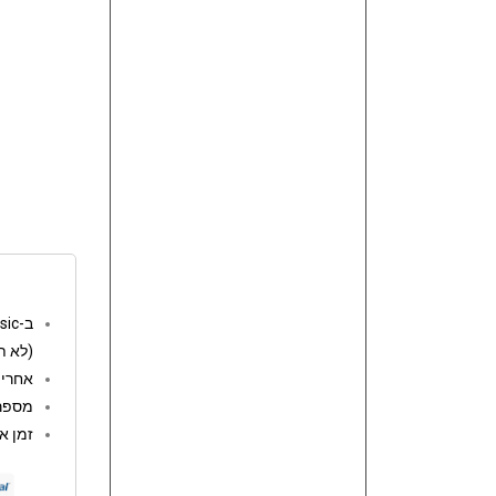
ב-go music המשלוחים חינם מעל 250 ש"ח
(לא ת
אחריות: 12 
מספר 
זמן אספקה