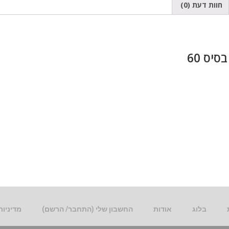
חוות דעת (0)
יס 60
בלוג
אודות
החשבון שלי (התחבר/ הרשם)
מדיניות