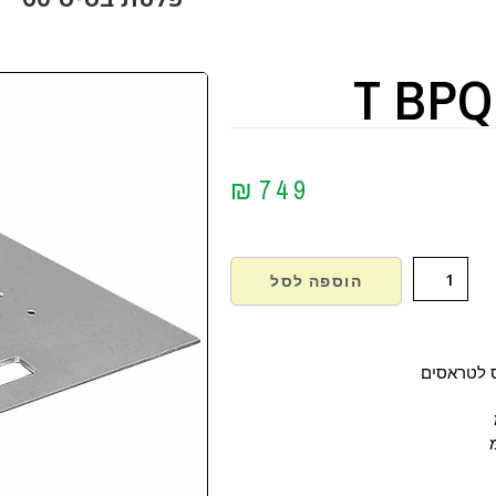
T BPQ
₪
749
הוספה לסל
 לטראסים