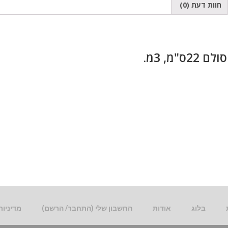
חוות דעת (0)
2ס"מ, 3מ.
בלוג
אודות
החשבון שלי (התחבר/ הרשם)
מדיניות