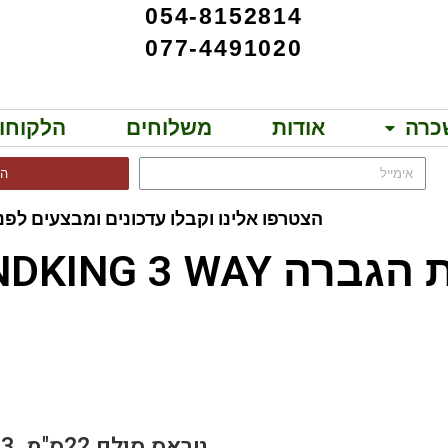
054-8152814
077-4491020
כרה
אודות
משלוחים
הלקוחו
הר
הצטרפו אלינו וקבלו עדכונים ומבצעים לפני
SOUNDKING 3 WAY!!
T SF20C300
טראס סולם 22ס"מ, 3מ.