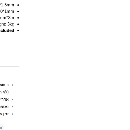
5*1.5mm
 10*1mm
0mm*3m
ht: 3kg
ncluded
ב-go music המשלוחים חינם מעל 250 ש"ח
(לא ת
אחריות: 12 
מספר 
זמן אספקה