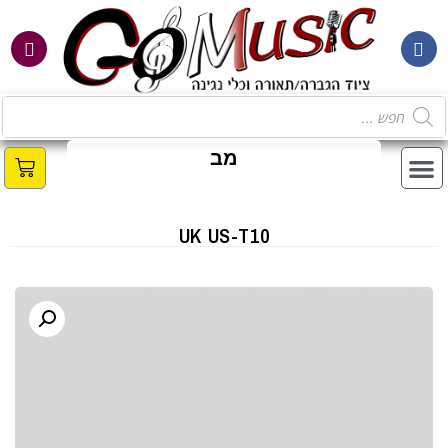
מ
ב
צ
UK US-T10