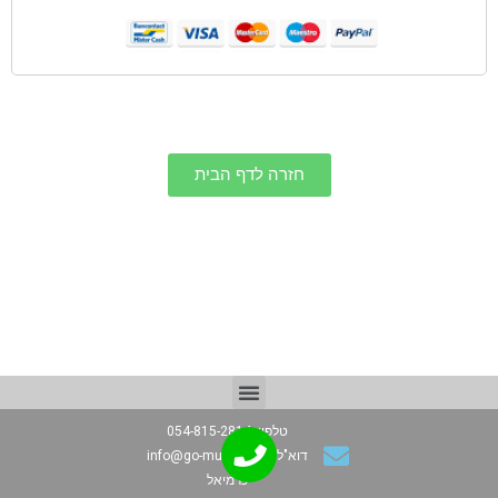
חזרה לדף הבית
טלפון: 054-815-2814
דוא"ל: info@go-music.co.il
כרמיאל