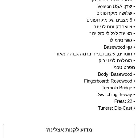
• יצרן: Vorson USA
• שלושה מיקרופונים
• 5 מצבים של מיקרופונים
• צוואר דק ונוח לנגינה
• מצוינת לצלילי סולוים "
• גשר טרמולו
• גוף Basewood
• חומרים, עיצוב ובנייה ברמה גבוהה מאוד
• מומלצת לנגני רוק
מפרט טכני:
• Body: Basewood
• Fingerboard: Rosewood
• Tremolo Bridge
• Switching: 5-way
• Frets: 22
• Tuners: Die-Cast
מדוע לקנות אצלינו?