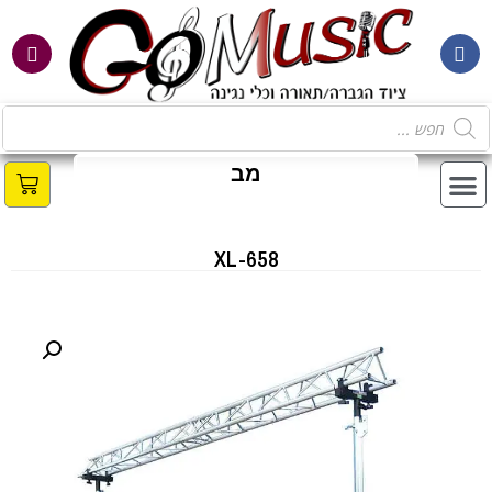
מ
ב
צ
XL-658