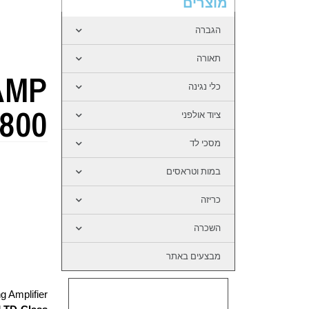
מוצרים
הגברה
תאורה
AMP
כלי נגינה
800
ציוד אולפני
מסכי לד
במות וטראסים
כריזה
השכרה
מבצעים באתר
g Amplifier