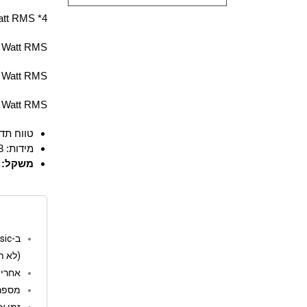
tt RMS *4
 Watt RMS
 Watt RMS
 Watt RMS
טווח תד
מידות: 483×343×88 מ"מ /
משקל:
ב-go music המשלוחים חינם מעל 250 ש"ח
(לא ת
אחריות: 12 
מספר 