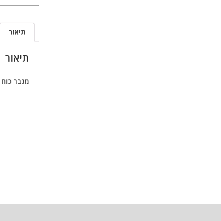
תיאור
תיאור
מגבר כוח SEER AMP TD6800