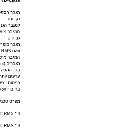
l
TD-Class
נקי וחד.
למגבר הגנה 
המגבר מיוע
גבוהים
.
וואט
RMS
המגבר מתאי
מגברים
nt)
בגב המכשיר
עדינים יותר 
כניסות ויצי
בחיבור
kon
מפרט טכני
tt RMS * 4
tt RMS * 4