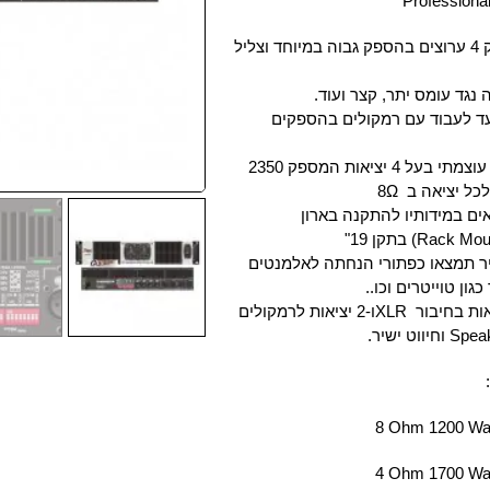
Professiona
מגבר הספק 4 ערוצים בהספק גבוה במיוחד וצליל
נגד עומס יתר, קצר ועוד.
ד לעבוד עם רמקולים בהספקים
מגבר סופר עוצמתי בעל 4 יציאות המספק 2350
לכל יציאה ב
Ω
8
ם במידותיו להתקנה בארון
(Rack Mou
בתקן 19
"
 תמצאו כפתורי הנחתה לאלמנטים
כגון טוייטרים וכו..
אות בחיבור
XLR
ו-2 יציאות לרמקולים
Spea
וחיווט ישיר
.
:
8 Ohm 1200 Wa
4 Ohm 1700 Wa